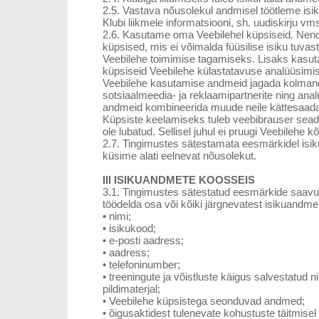
2.5. Vastava nõusolekul andmisel töötleme isi
Klubi liikmele informatsiooni, sh. uudiskirju vm
2.6. Kasutame oma Veebilehel küpsiseid. Nend
küpsised, mis ei võimalda füüsilise isiku tuvas
Veebilehe toimimise tagamiseks. Lisaks kas
küpsiseid Veebilehe külastatavuse analüüsimi
Veebilehe kasutamise andmeid jagada kolmand
sotsiaalmeedia- ja reklaamipartnerite ning ana
andmeid kombineerida muude neile kättesaad
Küpsiste keelamiseks tuleb veebibrauser seadis
ole lubatud. Sellisel juhul ei pruugi Veebilehe k
2.7. Tingimustes sätestamata eesmärkidel isi
küsime alati eelnevat nõusolekut.
III ISIKUANDMETE KOOSSEIS
3.1. Tingimustes sätestatud eesmärkide saavu
töödelda osa või kõiki järgnevatest isikuandme
•
nimi;
•
isikukood;
•
e-posti aadress;
•
aadress;
•
telefoninumber;
•
treeningute ja võistluste käigus salvestatud ni
pildimaterjal;
•
Veebilehe küpsistega seonduvad andmed;
•
õigusaktidest tulenevate kohustuste täitmisel