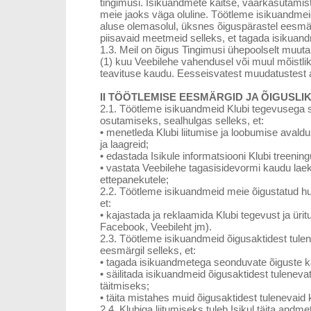
tingimusi. Isikuandmete kaitse, väärkasutamist
meie jaoks väga oluline. Töötleme isikuandme
aluse olemasolul, üksnes õiguspärastel eesmä
piisavaid meetmeid selleks, et tagada isikuand
1.3. Meil on õigus Tingimusi ühepoolselt muuta,
(1) kuu Veebilehe vahendusel või muul mõistlikul
teavituse kaudu. Eesseisvatest muudatustest 
II TÖÖTLEMISE EESMÄRGID JA ÕIGUSLI
2.1. Töötleme isikuandmeid Klubi tegevusega 
osutamiseks, sealhulgas selleks, et:
•
menetleda Klubi liitumise ja loobumise avaldusi 
ja laagreid;
•
edastada Isikule informatsiooni Klubi treeningu
•
vastata Veebilehe tagasisidevormi kaudu lae
ettepanekutele;
2.2. Töötleme isikuandmeid meie õigustatud huv
et:
•
kajastada ja reklaamida Klubi tegevust ja üri
Facebook, Veebileht jm).
2.3. Töötleme isikuandmeid õigusaktidest tule
eesmärgil selleks, et:
•
tagada isikuandmetega seonduvate õiguste ka
•
säilitada isikuandmeid õigusaktidest tulenev
täitmiseks;
•
täita mistahes muid õigusaktidest tulenevaid 
2.4. Klubiga liitumiseks tuleb Isikul täita andm