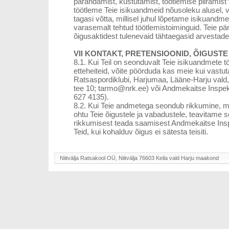
parandamist, kustutamist, töötlemise piiramist 
töötleme Teie isikuandmeid nõusoleku alusel, v
tagasi võtta, millisel juhul lõpetame isikuandm
varasemalt tehtud töötlemistoiminguid. Teie pä
õigusaktidest tulenevaid tähtaegasid arvestades 
VII KONTAKT, PRETENSIOONID, ÕIGUSTE
8.1. Kui Teil on seonduvalt Teie isikuandmete 
etteheiteid, võite pöörduda kas meie kui vastut
Ratsaspordiklubi, Harjumaa, Lääne-Harju vald, 
tee 10; tarmo@nrk.ee) või Andmekaitse Inspekt
627 4135).
8.2. Kui Teie andmetega seondub rikkumine, mi
ohtu Teie õigustele ja vabadustele, teavitame se
rikkumisest teada saamisest Andmekaitse Inspe
Teid, kui kohalduv õigus ei sätesta teisiti.
Niitvälja Ratsakool OÜ, Niitvälja 76603 Keila vald Harju maakond