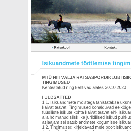
Ratsakool
Kontakt
Isikuandmete töötlemise tingi
MTÜ NIITVÄLJA RATSASPORDIKLUBI IS
TINGIMUSED
Kehtestatud ning kehtivad alates 30.10.2020
I ÜLDSÄTTED
1.1. Isikuandmete mõistega tähistatakse üksnes
käivat teavet. Tingimused kohalduvad eelkõige 
füüsiliste isikute kohta käivat teavet ehk isik
alla hõlmanud siiski ka juriidilised isikud puhkud
asjaajamisel satub andmete kogumisse isikua
1.2. Tingimused kirjeldavad meie poolt isikuan