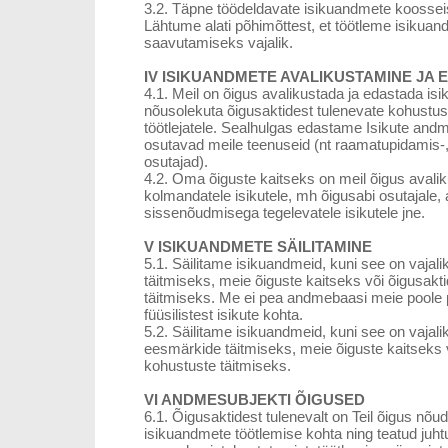
3.2. Täpne töödeldavate isikuandmete koosseis
Lähtume alati põhimõttest, et töötleme isikuan
saavutamiseks vajalik.
IV ISIKUANDMETE AVALIKUSTAMINE JA 
4.1. Meil on õigus avalikustada ja edastada i
nõusolekuta õigusaktidest tulenevate kohustust
töötlejatele. Sealhulgas edastame Isikute andme
osutavad meile teenuseid (nt raamatupidamis-,
osutajad).
4.2. Oma õiguste kaitseks on meil õigus avali
kolmandatele isikutele, mh õigusabi osutajale, a
sissenõudmisega tegelevatele isikutele jne.
V ISIKUANDMETE SÄILITAMINE
5.1. Säilitame isikuandmeid, kuni see on vajali
täitmiseks, meie õiguste kaitseks või õigusakt
täitmiseks. Me ei pea andmebaasi meie poole
füüsilistest isikute kohta.
5.2. Säilitame isikuandmeid, kuni see on vajalik
eesmärkide täitmiseks, meie õiguste kaitseks v
kohustuste täitmiseks.
VI ANDMESUBJEKTI ÕIGUSED
6.1. Õigusaktidest tulenevalt on Teil õigus nõud
isikuandmete töötlemise kohta ning teatud juh